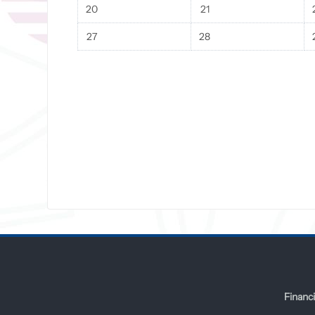
Aucun événement, lundi 20 avril
Aucun événement, mardi 21 
A
20
21
Aucun événement, lundi 27 avril
Aucun événement, mardi 28
A
27
28
Blocs
Financi