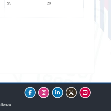
dredi 24 avril
Aucun événement, samedi 25 avril
Aucun événement, dimanche 26 avril
25
26
Blocs
iliencia