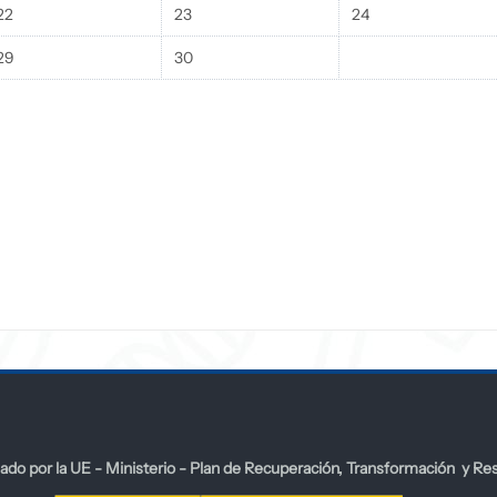
avril
ucun événement, mercredi 22 avril
Aucun événement, jeudi 23 avril
Aucun événement, ven
22
23
24
 avril
ucun événement, mercredi 29 avril
Aucun événement, jeudi 30 avril
29
30
Blocs
ado por la UE - Ministerio - Plan de Recuperación, Transformación y Res