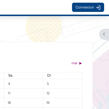
Connexion
Ouvr
mai
▶︎
Samedi
Dimanche
Sa
Di
redi 3 avril
Aucun événement, samedi 4 avril
Aucun événement, dimanche 5 avril
4
5
redi 10 avril
Aucun événement, samedi 11 avril
Aucun événement, dimanche 12 avril
11
12
redi 17 avril
Aucun événement, samedi 18 avril
Aucun événement, dimanche 19 avril
18
19