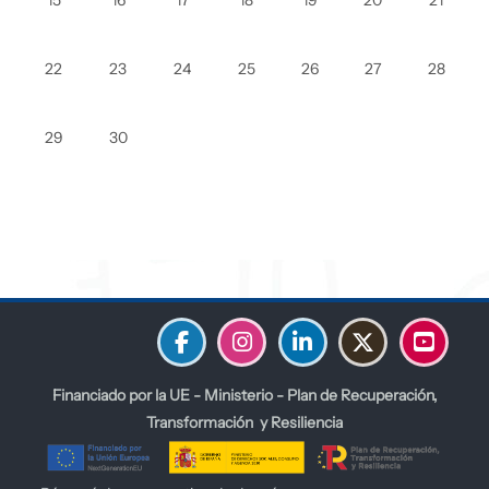
Aucun événement, lundi 22 juin
Aucun événement, mardi 23 juin
Aucun événement, mercredi 24 juin
Aucun événement, jeudi 25 juin
Aucun événement, vendredi 
Aucun événement, 
Aucun évé
22
23
24
25
26
27
28
Aucun événement, lundi 29 juin
Aucun événement, mardi 30 juin
29
30
Blocs
Blocs
Blocs
Financiado por la UE - Ministerio - Plan de Recuperación,
Transformación y Resiliencia