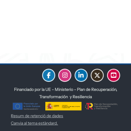
Blocs
Blocs
Blocs
Financiado por la UE - Ministerio - Plan de Recuperación,
Transformación y Resiliencia
Resum de retenció de dades
Canvia al tema estàndard.