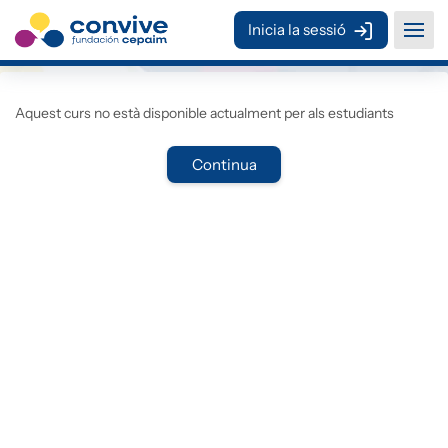
Ves al contingut principal
Inicia la sessió
Aquest curs no està disponible actualment per als estudiants
Continua